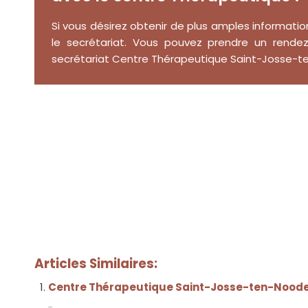
Si vous désirez obtenir de plus amples informatio
le secrétariat. Vous pouvez prendre un rend
secrétariat Centre Thérapeutique Saint-Josse-te
Thérapeutes Saint-Josse-ten-N
Thérapeute Saint-Josse-ten-Noode tout d’abord, ai
Nos Thérapeutes à Saint-Josse-
Notre équipe Centre Thérapeutique Saint-Josse-T
Noode
Et, de même que, sans compter que, ainsi qu
seulement, mais encore, de surcroît, en outre? Nos
Articles Similaires:
Centre Thérapeutique Saint-Josse-ten-Nood
...