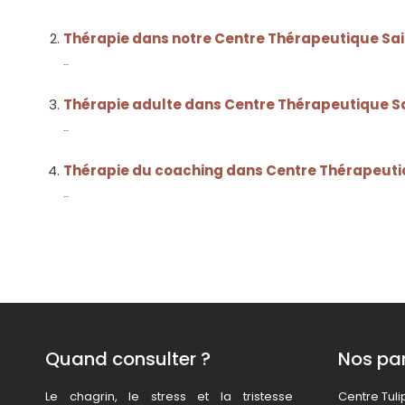
Thérapie dans notre Centre Thérapeutique S
...
Thérapie adulte dans Centre Thérapeutique 
...
Thérapie du coaching dans Centre Thérapeut
...
Quand consulter ?
Nos par
Le chagrin, le stress et la tristesse
Centre Tul