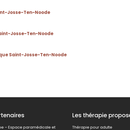
aint-Josse-Ten-Noode
Saint-Josse-Ten-Noode
ique Saint-Josse-Ten-Noode
tenaires
Les thérapie propos
ipe – Espace paramédicale et
Thérapie pour adulte