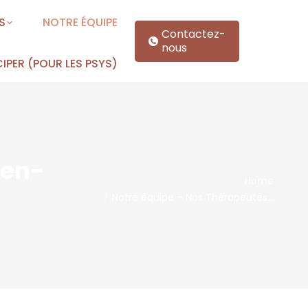
S
NOTRE ÉQUIPE
Contactez-
nous
IPER (POUR LES PSYS)
ten-
You are here:
Home
Notre équipe – Nos Thérapeutes…