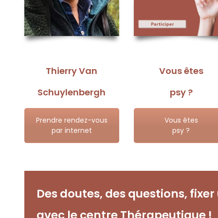
Thierry Van
Vous êtes
Schuylenbergh
psy ?
Prendre rendez-vous
Vous êtes
par internet
psy ?
Des doutes, des questions, fixe
avec le centre Thérapeutique !