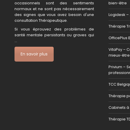
occasionnels sont des sentiments
bien-être
normaux et ne sont pas nécessairement
des signes que vous avez besoin d'une
Logidesk –
consultation Thérapeutique.
Thérapie T
Si vous éprouvez des problèmes de
santé mentale persistants ou graves qui
OfficePlus 
...
VitaPsy – C
En savoir plus
mieux-être
Privium – S
profession
TCC Belgiq
Thérapie p
Cabinets à 
Thérapie T