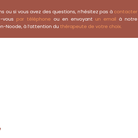
ns ou si vous avez des questions, n’hésitez pas à
contacter
ez-vous
par téléphone
ou en envoyant
un email
à notre
n-Noode, à l’attention du
thérapeute de votre choix.
oode 1210
nsi, notamment.
ten-Noode 1210
en-Noode
Notre équipe Centre Thérapeutique Saint-Josse-T
e, ensuite, voire, d’ailleurs, encore, de plus, quant à, 
 Thérapeutes à Saint-Josse-ten-Noode 1210
e