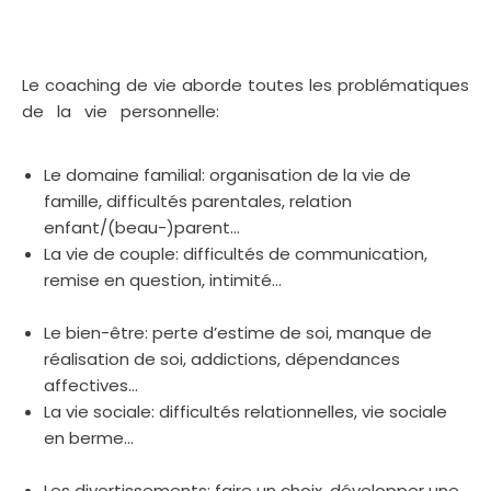
Saint-Josse-ten-Noode
coaching professionnel
Le coaching de vie aborde toutes les problématiques
de la vie personnelle:
Coaching Saint-Josse-ten-
Noode
Le domaine familial: organisation de la vie de
famille, difficultés parentales, relation
enfant/(beau-)parent…
La vie de couple: difficultés de communication,
remise en question, intimité…
Coaching scolaire
Saint-Josse-ten-Noode
Le bien-être: perte d’estime de soi, manque de
réalisation de soi, addictions, dépendances
affectives…
La vie sociale: difficultés relationnelles, vie sociale
en berme…
Coach de vie Saint-Josse-ten-Noode
Coaching Saint-Josse-ten-Noode
Les divertissements: faire un choix, développer une