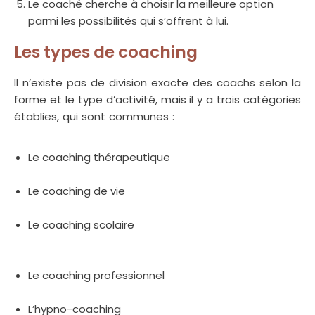
Le coaché cherche à choisir la meilleure option
parmi les possibilités qui s’offrent à lui.
Les types de coaching
Il n’existe pas de division exacte des coachs selon la
forme et le type d’activité, mais il y a trois catégories
établies, qui sont communes :
Coaching Saint-Josse-
ten-Noode
Le coaching thérapeutique
Coach scolaire Saint-
Josse-ten-Noode
Le coaching de vie
Coach de vie Saint-Josse-ten-
Noode Coaching Saint-Josse-ten-Noode
Le coaching scolaire
Coach professionnel Saint-
Josse-ten-Noode Coach scolaire Saint-Josse-ten-
Noode
Le coaching professionnel
Coaching scolaire Saint-
Josse-ten-Noode
L’hypno-coaching
Coach de vie Saint-Josse-ten-