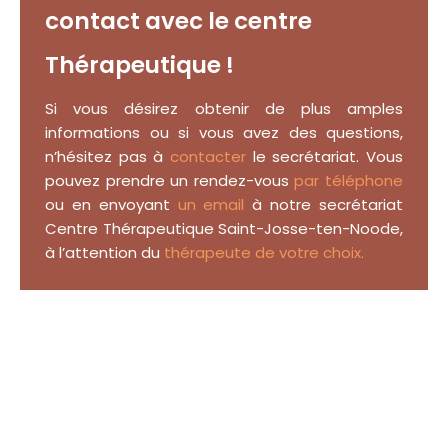
contact avec le centre
Thérapeutique !
Si vous désirez obtenir de plus amples
informations ou si vous avez des questions,
n’hésitez pas à
contacter
le secrétariat. Vous
pouvez prendre un rendez-vous
par téléphone
ou en envoyant
un email
à notre secrétariat
Centre Thérapeutique Saint-Josse-ten-Noode,
à l’attention du
thérapeute de votre choix.
Thérapeute Saint-Josse-ten-Noode tout d’abord, ainsi, notamment.
Thérapie du coaching
Thérapie du coaching
Centre Thérapeutique Saint-Josse-Ten-Noode
Et, de même que, sans compter que, ainsi que, ensuite, voire, d’ailleurs, encore, de plus, quant à, non seulement, mais encore, de surcroît, en outre