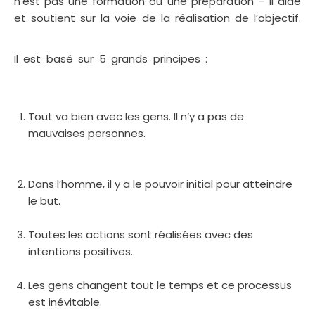
n’est pas une formation ou une préparation – il aide
et soutient sur la voie de la réalisation de l’objectif.
Coaching Saint-Josse-ten-Noode
Il est basé sur 5 grands principes :
Coaching Saint-
Josse-ten-Noode Coach professionnel Saint-Josse-
ten-Noode
Tout va bien avec les gens. Il n’y a pas de
mauvaises personnes.
Coach professionnel Saint-
Josse-ten-Noode Coaching Saint-Josse-ten-
Noode
Dans l’homme, il y a le pouvoir initial pour atteindre
le but.
Coach de vie Saint-Josse-ten-Noode
Coaching Saint-Josse-ten-Noode
Toutes les actions sont réalisées avec des
intentions positives.
Coach scolaire Saint-Josse-
ten-Noode
Les gens changent tout le temps et ce processus
est inévitable.
coaching professionnel